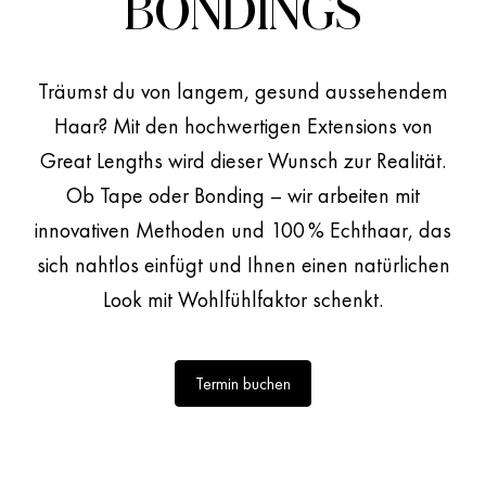
BONDINGS
Träumst du von langem, gesund aussehendem
Haar? Mit den hochwertigen Extensions von
TRAUMHAARE IN PERFEKTION
Great Lengths wird dieser Wunsch zur Realität.
Extensions von Great
Ob Tape oder Bonding – wir arbeiten mit
Lengths – Premium-Haar
innovativen Methoden und 100 % Echthaar, das
für perfekte Styles
sich nahtlos einfügt und Ihnen einen natürlichen
Look mit Wohlfühlfaktor schenkt.
Termin buchen