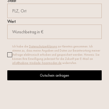
Stadt
Wert
Ich habe die
Datenschutzerklärung
zur Kenntnis genommen. Ich
stimme zu, dass meine Angaben und Daten zur Beantwortung meiner
Anfrage elektronisch erhoben und gespeichert werden. Hinweis: Sie
können Ihre Einwilligung jederzeit für die Zukunft per E-Mail an
info@sabine-trindade-haarmoden.de
widerrufen.