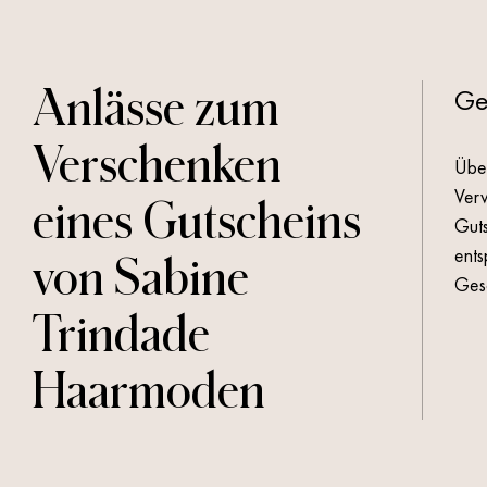
Schönheit
verschenken –
Ge
Anlässe zum
Gutscheine von
Verschenken
Über
Sabine Trindade
Verw
eines Gutscheins
Guts
Haarmoden
ents
von
Sabine
Gesc
Trindade
Haarmoden