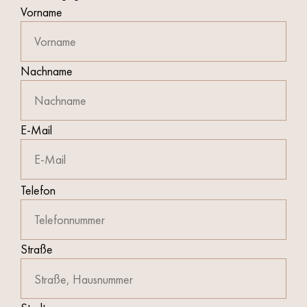
Vorname
Nachname
E-Mail
Bitte
Telefon
lasse
dieses
Feld
Straße
leer.