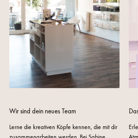
Wir sind dein neues Team
Das
Lerne die kreativen Köpfe kennen, die mit dir
Erl
zusammenarbeiten werden. Bei
Sabine
Atm