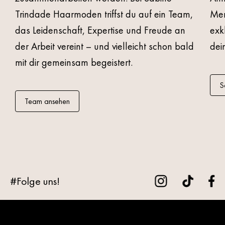
Trindade Haarmoden
triffst du auf ein Team,
Men
das Leidenschaft, Expertise und Freude an
exk
der Arbeit vereint – und vielleicht schon bald
dei
mit dir gemeinsam begeistert.
S
Team ansehen
#Folge uns!