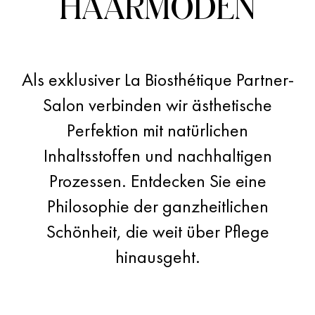
HAARMODEN
»Wer die Haare eines
Als exklusiver La Biosthétique Partner-
Menschen pflegt,
Salon verbinden wir ästhetische
Perfektion mit natürlichen
streichelt ihre Seele.«
Inhaltsstoffen und nachhaltigen
Prozessen. Entdecken Sie eine
Marcel Contier, Gründer von La Biosthétique
Philosophie der ganzheitlichen
Schönheit, die weit über Pflege
hinausgeht.